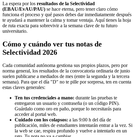
La espera por los
resultados de la Selectividad
(EBAU/EvAU/PAU)
se hace eterna, pero tener claro cómo
funciona el proceso y qué pasos debes dar inmediatamente después
te ayudará a mantener la calma y tomar ventaja. Aquí tienes la hoja
de ruta exacta para sobrevivir a la semana clave de tu futuro
universitario.
Cómo y cuándo ver tus notas de
Selectividad 2026
Cada comunidad autónoma gestiona sus propios plazos, pero por
norma general, los resultados de la convocatoria ordinaria de junio
suelen publicarse a mediados de mes (entre la segunda y la tercera
semana). Para que el día "D" no te pille por sorpresa, ten en cuenta
estas claves generales:
Ten tus credenciales a mano:
durante las pruebas te
entregaron un usuario y contraseña (o un código PIN).
Guárdalo como oro en paño, porque lo necesitarás para
acceder al portal web.
Cuidado con los colapsos:
a las 9:00 h del día de
publicación, miles de estudiantes intentarán entrar a la vez. Si
la web se cae, respira profundo y vuelve a intentarlo en un
rato. Tu nota no va a cambiar.