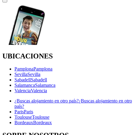
UBICACIONES
Pamplona
Pamplona
Sevilla
Sevilla
Sabadell
Sabadell
Salamanca
Salamanca
Valencia
Valencia
¿Buscas alojamiento en otro país?
¿Buscas alojamiento en otro
país?
Paris
Paris
Toulouse
Toulouse
Bordeaux
Bordeaux