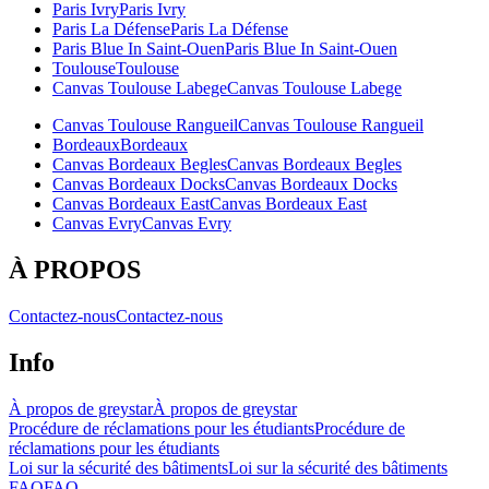
Paris Ivry
Paris Ivry
Paris La Défense
Paris La Défense
Paris Blue In Saint-Ouen
Paris Blue In Saint-Ouen
Toulouse
Toulouse
Canvas Toulouse Labege
Canvas Toulouse Labege
Canvas Toulouse Rangueil
Canvas Toulouse Rangueil
Bordeaux
Bordeaux
Canvas Bordeaux Begles
Canvas Bordeaux Begles
Canvas Bordeaux Docks
Canvas Bordeaux Docks
Canvas Bordeaux East
Canvas Bordeaux East
Canvas Evry
Canvas Evry
À PROPOS
Contactez-nous
Contactez-nous
Info
À propos de greystar
À propos de greystar
Procédure de réclamations pour les étudiants
Procédure de
réclamations pour les étudiants
Loi sur la sécurité des bâtiments
Loi sur la sécurité des bâtiments
FAQ
FAQ