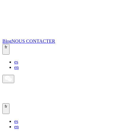
Blog
NOUS CONTACTER
fr
es
en
fr
es
en