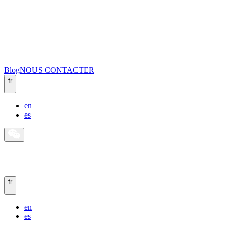
Blog
NOUS CONTACTER
fr
en
es
fr
en
es