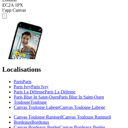
EC2A 1PX
l’app Canvas
Localisations
Paris
Paris
Paris Ivry
Paris Ivry
Paris La Défense
Paris La Défense
Paris Blue In Saint-Ouen
Paris Blue In Saint-Ouen
Toulouse
Toulouse
Canvas Toulouse Labege
Canvas Toulouse Labege
Canvas Toulouse Rangueil
Canvas Toulouse Rangueil
Bordeaux
Bordeaux
Canvas Bordeaux Begles
Canvas Bordeaux Begles