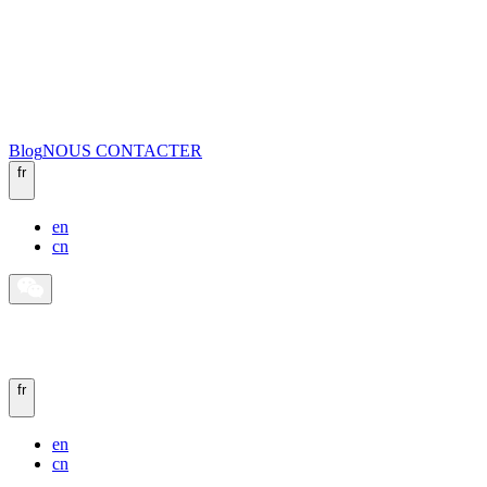
Blog
NOUS CONTACTER
fr
en
cn
fr
en
cn