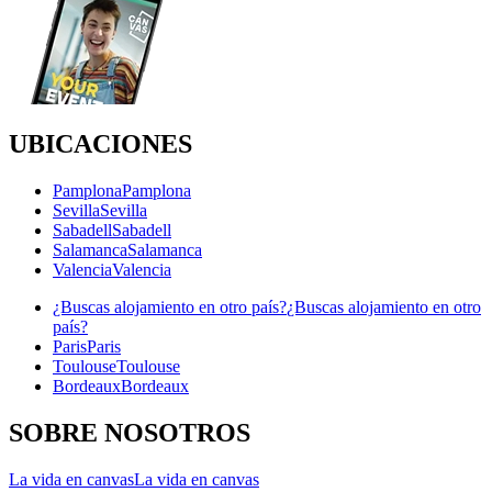
UBICACIONES
Pamplona
Pamplona
Sevilla
Sevilla
Sabadell
Sabadell
Salamanca
Salamanca
Valencia
Valencia
¿Buscas alojamiento en otro país?
¿Buscas alojamiento en otro
país?
Paris
Paris
Toulouse
Toulouse
Bordeaux
Bordeaux
SOBRE NOSOTROS
La vida en canvas
La vida en canvas